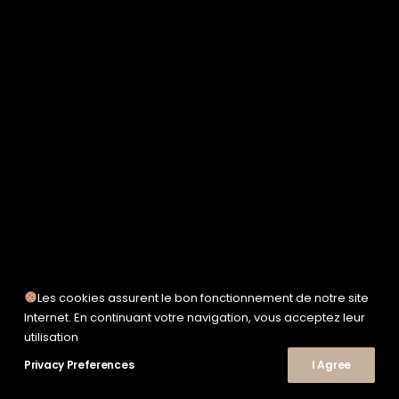
SERVICE WORKS
TAION
UNFEIGNED
UNIVERSAL WORKS
WOODEN
TEE-SHIRTS
POLOS
CHEMISES
SWEATSHIRTS & MAILLES
VESTES & BLOUSONS
PANTALONS
SHORTS
CHAUSSURES
SNEAKERS
Les cookies assurent le bon fonctionnement de notre site
Internet. En continuant votre navigation, vous acceptez leur
utilisation
Privacy Preferences
© 2026 Le Shop Nîmes. | Tous droits réservés.
I Agree