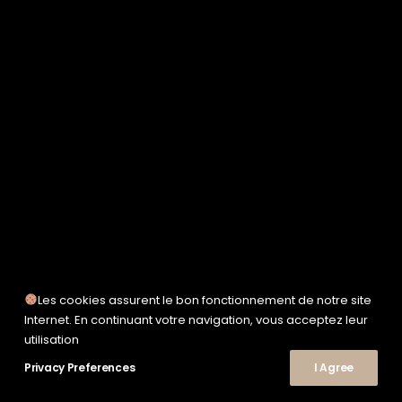
SERVICE WORKS
TAION
UNFEIGNED
UNIVERSAL WORKS
WOODEN
TEE-SHIRTS
POLOS
CHEMISES
SWEATSHIRTS & MAILLES
VESTES & BLOUSONS
PANTALONS
SHORTS
CHAUSSURES
SNEAKERS
Les cookies assurent le bon fonctionnement de notre site
© 2026 Le Shop Nîmes. | Tous droits réservés.
Internet. En continuant votre navigation, vous acceptez leur
utilisation
Privacy Preferences
I Agree