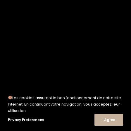
SERVICE WORKS
TAION
UNFEIGNED
UNIVERSAL WORKS
WOODEN
TEE-SHIRTS
POLOS
CHEMISES
SWEATSHIRTS & MAILLES
VESTES & BLOUSONS
PANTALONS
SHORTS
CHAUSSURES
SNEAKERS
Les cookies assurent le bon fonctionnement de notre site
© 2026 Le Shop Nîmes. | Tous droits réservés.
Internet. En continuant votre navigation, vous acceptez leur
utilisation
Privacy Preferences
I Agree