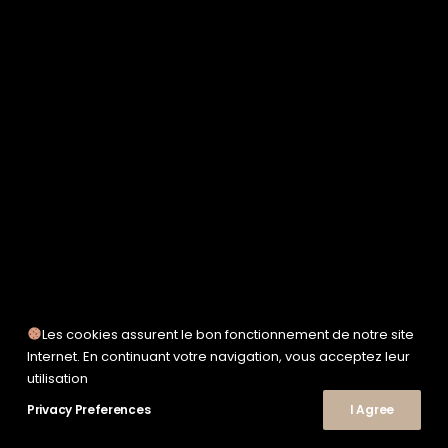
SERVICE WORKS
TAION
UNFEIGNED
UNIVERSAL WORKS
WOODEN
TEE-SHIRTS
POLOS
CHEMISES
SWEATSHIRTS & MAILLES
VESTES & BLOUSONS
PANTALONS
SHORTS
CHAUSSURES
SNEAKERS
Les cookies assurent le bon fonctionnement de notre site
© 2026 Le Shop Nîmes. | Tous droits réservés.
Internet. En continuant votre navigation, vous acceptez leur
utilisation
Privacy Preferences
I Agree