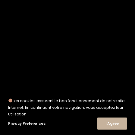
SERVICE WORKS
TAION
UNFEIGNED
UNIVERSAL WORKS
WOODEN
TEE-SHIRTS
POLOS
CHEMISES
SWEATSHIRTS & MAILLES
VESTES & BLOUSONS
PANTALONS
SHORTS
CHAUSSURES
SNEAKERS
Les cookies assurent le bon fonctionnement de notre site
© 2026 Le Shop Nîmes. | Tous droits réservés.
Internet. En continuant votre navigation, vous acceptez leur
utilisation
Privacy Preferences
I Agree