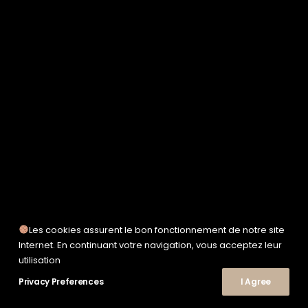
SERVICE WORKS
TAION
UNFEIGNED
UNIVERSAL WORKS
WOODEN
TEE-SHIRTS
POLOS
CHEMISES
SWEATSHIRTS & MAILLES
VESTES & BLOUSONS
PANTALONS
SHORTS
CHAUSSURES
SNEAKERS
Les cookies assurent le bon fonctionnement de notre site
Internet. En continuant votre navigation, vous acceptez leur
utilisation
© 2026 Le Shop Nîmes. | Tous droits réservés.
Privacy Preferences
I Agree