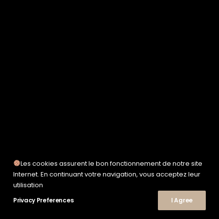
SERVICE WORKS
TAION
UNFEIGNED
UNIVERSAL WORKS
WOODEN
TEE-SHIRTS
POLOS
CHEMISES
SWEATSHIRTS & MAILLES
VESTES & BLOUSONS
PANTALONS
SHORTS
CHAUSSURES
SNEAKERS
Les cookies assurent le bon fonctionnement de notre site
Internet. En continuant votre navigation, vous acceptez leur
utilisation
© 2026 Le Shop Nîmes. | Tous droits réservés.
Privacy Preferences
I Agree