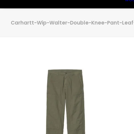
Carhartt-Wip-Walter-Double-Knee-Pant-Leaf