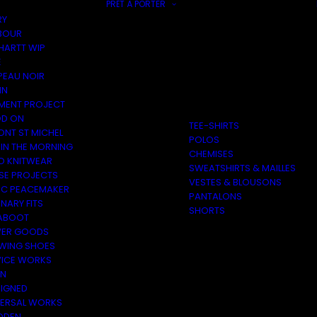
PRÊT À PORTER
RY
BOUR
HARTT WIP
E
PEAU NOIR
IN
MENT PROJECT
D ON
TEE-SHIRTS
ONT ST MICHEL
POLOS
 IN THE MORNING
CHEMISES
O KNITWEAR
SWEATSHIRTS & MAILLES
SE PROJECTS
VESTES & BLOUSONS
C PEACEMAKER
PANTALONS
NARY FITS
SHORTS
ABOOT
ER GOODS
 WING SHOES
VICE WORKS
ON
EIGNED
VERSAL WORKS
DEN