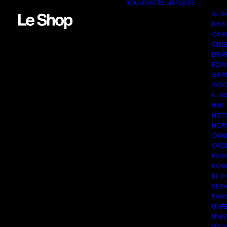
NOUVEAUTÉS
MARQUES
AUT
BAR
CAR
CIEL
DRA
EDW
GAR
GOO
LE M
NINE
NITT
NOR
OAM
ORDI
PAR
POW
RED
SER
TAI
UNF
UNI
WOO