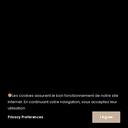
SERVICE WORKS
TAION
UNFEIGNED
UNIVERSAL WORKS
WOODEN
TEE-SHIRTS
POLOS
CHEMISES
SWEATSHIRTS & MAILLES
VESTES & BLOUSONS
PANTALONS
SHORTS
CHAUSSURES
SNEAKERS
Les cookies assurent le bon fonctionnement de notre site
Internet. En continuant votre navigation, vous acceptez leur
© 2026 Le Shop Nîmes. | Tous droits réservés.
utilisation
Privacy Preferences
I Agree