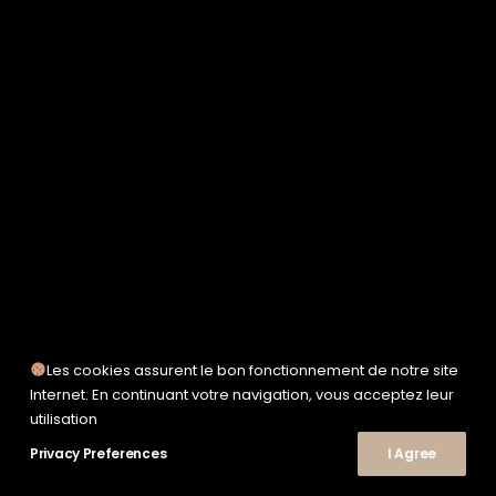
SERVICE WORKS
TAION
UNFEIGNED
UNIVERSAL WORKS
WOODEN
TEE-SHIRTS
POLOS
CHEMISES
SWEATSHIRTS & MAILLES
VESTES & BLOUSONS
PANTALONS
SHORTS
CHAUSSURES
SNEAKERS
Les cookies assurent le bon fonctionnement de notre site
Internet. En continuant votre navigation, vous acceptez leur
© 2026 Le Shop Nîmes. | Tous droits réservés.
utilisation
Privacy Preferences
I Agree