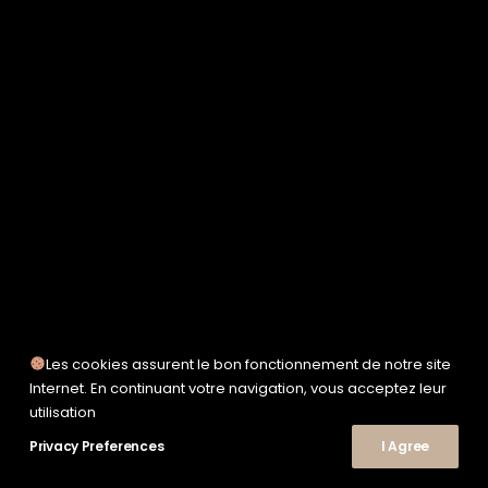
SERVICE WORKS
TAION
UNFEIGNED
UNIVERSAL WORKS
WOODEN
TEE-SHIRTS
POLOS
CHEMISES
SWEATSHIRTS & MAILLES
VESTES & BLOUSONS
PANTALONS
SHORTS
CHAUSSURES
SNEAKERS
Les cookies assurent le bon fonctionnement de notre site
Internet. En continuant votre navigation, vous acceptez leur
© 2026 Le Shop Nîmes. | Tous droits réservés.
utilisation
Privacy Preferences
I Agree