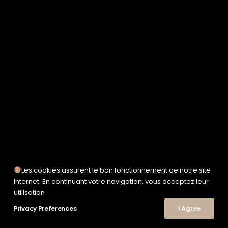
SERVICE WORKS
TAION
UNFEIGNED
UNIVERSAL WORKS
WOODEN
TEE-SHIRTS
POLOS
CHEMISES
SWEATSHIRTS & MAILLES
VESTES & BLOUSONS
PANTALONS
SHORTS
CHAUSSURES
SNEAKERS
Les cookies assurent le bon fonctionnement de notre site
© 2026 Le Shop Nîmes. | Tous droits réservés.
Internet. En continuant votre navigation, vous acceptez leur
utilisation
Privacy Preferences
I Agree