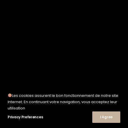
SERVICE WORKS
TAION
UNFEIGNED
UNIVERSAL WORKS
WOODEN
TEE-SHIRTS
POLOS
CHEMISES
SWEATSHIRTS & MAILLES
VESTES & BLOUSONS
PANTALONS
SHORTS
CHAUSSURES
SNEAKERS
Les cookies assurent le bon fonctionnement de notre site
Internet. En continuant votre navigation, vous acceptez leur
utilisation
© 2026 Le Shop Nîmes. | Tous droits réservés.
Privacy Preferences
I Agree