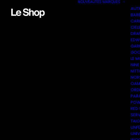
NOUVEAUTÉS
MARQUES
AUT
BAR
CAR
CIEL
DRA
EDW
GAR
GOO
LE M
NINE
NITT
NOR
OAM
ORDI
PAR
POW
RED
SER
TAI
UNF
UNI
WOO