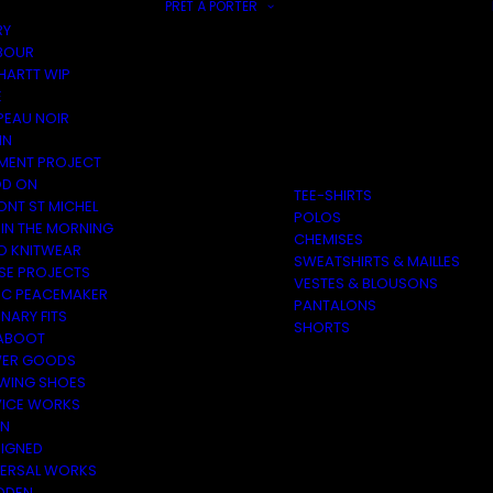
PRÊT À PORTER
RY
BOUR
HARTT WIP
E
PEAU NOIR
IN
MENT PROJECT
D ON
TEE-SHIRTS
ONT ST MICHEL
POLOS
 IN THE MORNING
CHEMISES
O KNITWEAR
SWEATSHIRTS & MAILLES
SE PROJECTS
VESTES & BLOUSONS
C PEACEMAKER
PANTALONS
NARY FITS
SHORTS
ABOOT
ER GOODS
 WING SHOES
VICE WORKS
ON
EIGNED
VERSAL WORKS
DEN