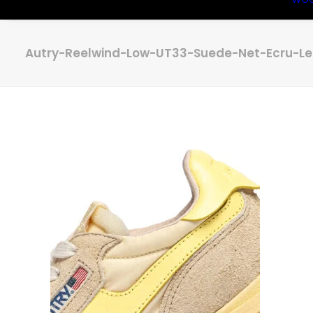
Autry-Reelwind-Low-UT33-Suede-Net-Ecru-L