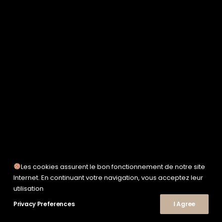
SERVICE WORKS
TAION
UNFEIGNED
UNIVERSAL WORKS
WOODEN
TEE-SHIRTS
POLOS
CHEMISES
SWEATSHIRTS & MAILLES
VESTES & BLOUSONS
PANTALONS
SHORTS
CHAUSSURES
SNEAKERS
Les cookies assurent le bon fonctionnement de notre site
Internet. En continuant votre navigation, vous acceptez leur
utilisation
Privacy Preferences
I Agree
© 2026 Le Shop Nîmes. | Tous droits réservés.