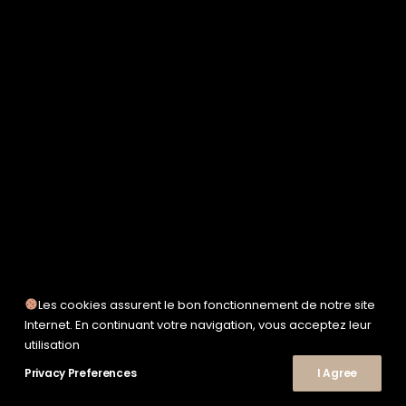
SERVICE WORKS
TAION
UNFEIGNED
UNIVERSAL WORKS
WOODEN
TEE-SHIRTS
POLOS
CHEMISES
SWEATSHIRTS & MAILLES
VESTES & BLOUSONS
PANTALONS
SHORTS
CHAUSSURES
SNEAKERS
Les cookies assurent le bon fonctionnement de notre site
Internet. En continuant votre navigation, vous acceptez leur
utilisation
Privacy Preferences
I Agree
© 2026 Le Shop Nîmes. | Tous droits réservés.