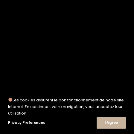
SERVICE WORKS
TAION
UNFEIGNED
UNIVERSAL WORKS
WOODEN
TEE-SHIRTS
POLOS
CHEMISES
SWEATSHIRTS & MAILLES
VESTES & BLOUSONS
PANTALONS
SHORTS
CHAUSSURES
SNEAKERS
Les cookies assurent le bon fonctionnement de notre site
Internet. En continuant votre navigation, vous acceptez leur
utilisation
© 2026 Le Shop Nîmes. | Tous droits réservés.
Privacy Preferences
I Agree