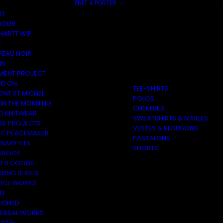
PRÊT À PORTER
RY
BOUR
HARTT WIP
E
PEAU NOIR
IN
MENT PROJECT
D ON
TEE-SHIRTS
ONT ST MICHEL
POLOS
 IN THE MORNING
CHEMISES
O KNITWEAR
SWEATSHIRTS & MAILLES
SE PROJECTS
VESTES & BLOUSONS
C PEACEMAKER
PANTALONS
NARY FITS
SHORTS
ABOOT
ER GOODS
 WING SHOES
VICE WORKS
ON
EIGNED
VERSAL WORKS
DEN