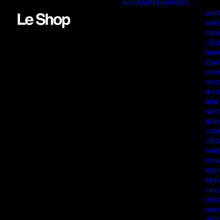
NOUVEAUTÉS
MARQUES
AUT
BAR
CAR
CIEL
DRA
EDW
GAR
GOO
LE M
NINE
NITT
NOR
OAM
ORDI
PAR
POW
RED
SER
TAI
UNF
UNI
WOO