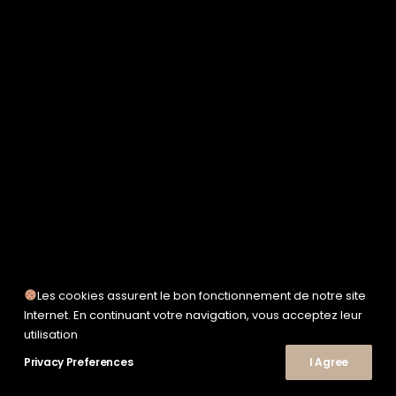
SERVICE WORKS
TAION
UNFEIGNED
UNIVERSAL WORKS
WOODEN
TEE-SHIRTS
POLOS
CHEMISES
SWEATSHIRTS & MAILLES
VESTES & BLOUSONS
PANTALONS
SHORTS
CHAUSSURES
SNEAKERS
Les cookies assurent le bon fonctionnement de notre site
Internet. En continuant votre navigation, vous acceptez leur
utilisation
Privacy Preferences
© 2026 Le Shop Nîmes. | Tous droits réservés.
I Agree