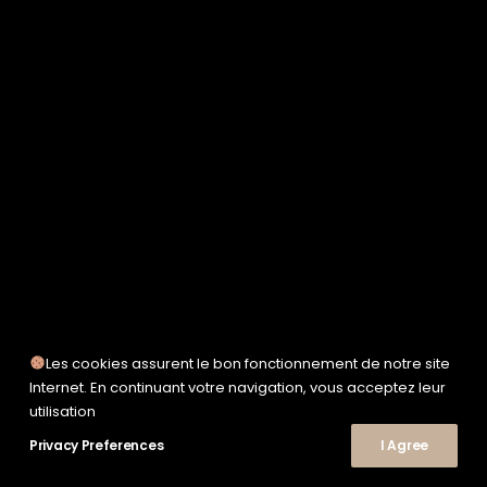
SERVICE WORKS
TAION
UNFEIGNED
UNIVERSAL WORKS
WOODEN
TEE-SHIRTS
POLOS
CHEMISES
SWEATSHIRTS & MAILLES
VESTES & BLOUSONS
PANTALONS
SHORTS
CHAUSSURES
SNEAKERS
Les cookies assurent le bon fonctionnement de notre site
Internet. En continuant votre navigation, vous acceptez leur
utilisation
Privacy Preferences
© 2026 Le Shop Nîmes. | Tous droits réservés.
I Agree