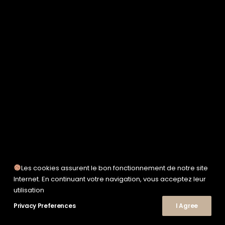
SERVICE WORKS
TAION
UNFEIGNED
UNIVERSAL WORKS
WOODEN
TEE-SHIRTS
POLOS
CHEMISES
SWEATSHIRTS & MAILLES
VESTES & BLOUSONS
PANTALONS
SHORTS
CHAUSSURES
SNEAKERS
Les cookies assurent le bon fonctionnement de notre site
Internet. En continuant votre navigation, vous acceptez leur
utilisation
© 2026 Le Shop Nîmes. | Tous droits réservés.
Privacy Preferences
I Agree