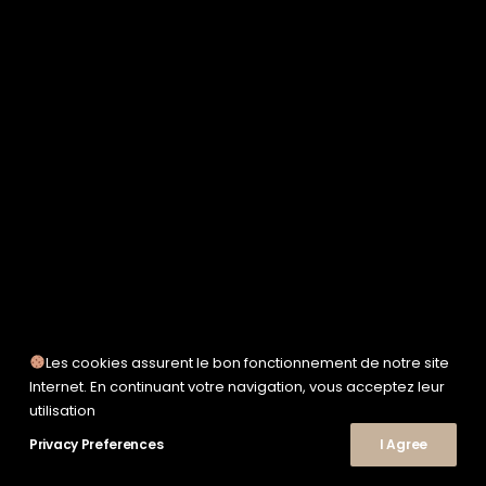
SERVICE WORKS
TAION
UNFEIGNED
UNIVERSAL WORKS
WOODEN
TEE-SHIRTS
POLOS
CHEMISES
SWEATSHIRTS & MAILLES
VESTES & BLOUSONS
PANTALONS
SHORTS
CHAUSSURES
SNEAKERS
Les cookies assurent le bon fonctionnement de notre site
Internet. En continuant votre navigation, vous acceptez leur
utilisation
Privacy Preferences
© 2026 Le Shop Nîmes. | Tous droits réservés.
I Agree