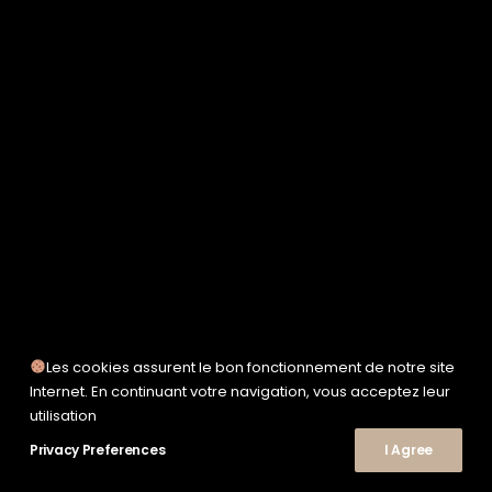
SERVICE WORKS
TAION
UNFEIGNED
UNIVERSAL WORKS
WOODEN
TEE-SHIRTS
POLOS
CHEMISES
SWEATSHIRTS & MAILLES
VESTES & BLOUSONS
PANTALONS
SHORTS
CHAUSSURES
SNEAKERS
Les cookies assurent le bon fonctionnement de notre site
© 2026 Le Shop Nîmes. | Tous droits réservés.
Internet. En continuant votre navigation, vous acceptez leur
utilisation
Privacy Preferences
I Agree