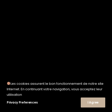
SERVICE WORKS
TAION
UNFEIGNED
UNIVERSAL WORKS
WOODEN
TEE-SHIRTS
POLOS
CHEMISES
SWEATSHIRTS & MAILLES
VESTES & BLOUSONS
PANTALONS
SHORTS
CHAUSSURES
SNEAKERS
Les cookies assurent le bon fonctionnement de notre site
Internet. En continuant votre navigation, vous acceptez leur
utilisation
© 2026 Le Shop Nîmes. | Tous droits réservés.
Privacy Preferences
I Agree