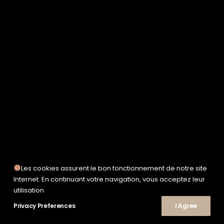
SERVICE WORKS
TAION
UNFEIGNED
UNIVERSAL WORKS
WOODEN
TEE-SHIRTS
POLOS
CHEMISES
SWEATSHIRTS & MAILLES
VESTES & BLOUSONS
PANTALONS
SHORTS
CHAUSSURES
SNEAKERS
Les cookies assurent le bon fonctionnement de notre site
Internet. En continuant votre navigation, vous acceptez leur
utilisation
Privacy Preferences
I Agree
© 2026 Le Shop Nîmes. | Tous droits réservés.