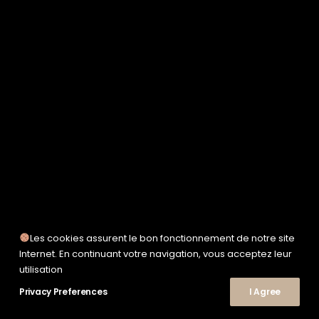
SERVICE WORKS
TAION
UNFEIGNED
UNIVERSAL WORKS
WOODEN
TEE-SHIRTS
POLOS
CHEMISES
SWEATSHIRTS & MAILLES
VESTES & BLOUSONS
PANTALONS
SHORTS
CHAUSSURES
SNEAKERS
Les cookies assurent le bon fonctionnement de notre site
© 2026 Le Shop Nîmes. | Tous droits réservés.
Internet. En continuant votre navigation, vous acceptez leur
utilisation
Privacy Preferences
I Agree