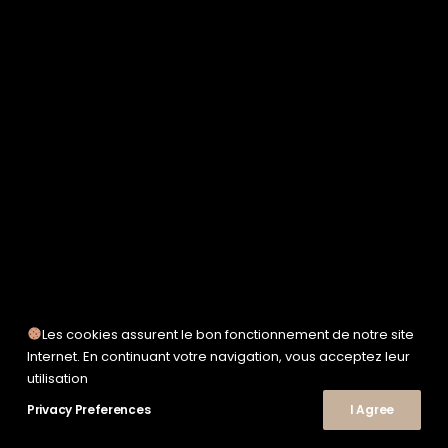
SERVICE WORKS
TAION
UNFEIGNED
UNIVERSAL WORKS
WOODEN
TEE-SHIRTS
POLOS
CHEMISES
SWEATSHIRTS & MAILLES
VESTES & BLOUSONS
PANTALONS
SHORTS
CHAUSSURES
SNEAKERS
Les cookies assurent le bon fonctionnement de notre site
Internet. En continuant votre navigation, vous acceptez leur
© 2026 Le Shop Nîmes. | Tous droits réservés.
utilisation
Privacy Preferences
I Agree