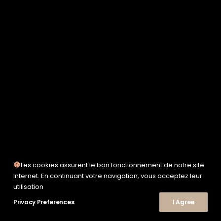
SERVICE WORKS
TAION
UNFEIGNED
UNIVERSAL WORKS
WOODEN
TEE-SHIRTS
POLOS
CHEMISES
SWEATSHIRTS & MAILLES
VESTES & BLOUSONS
PANTALONS
SHORTS
CHAUSSURES
SNEAKERS
Les cookies assurent le bon fonctionnement de notre site
Internet. En continuant votre navigation, vous acceptez leur
© 2026 Le Shop Nîmes. | Tous droits réservés.
utilisation
Privacy Preferences
I Agree