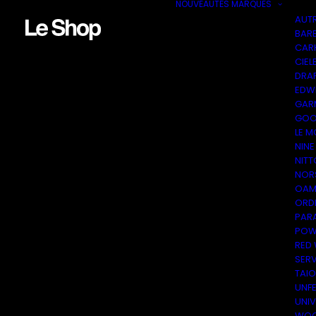
NOUVEAUTÉS
MARQUES
AUT
BAR
CAR
CIEL
DRA
EDW
GAR
GOO
LE M
NINE
NITT
NOR
OAM
ORDI
PAR
POW
RED
SER
TAI
UNF
UNI
WOO