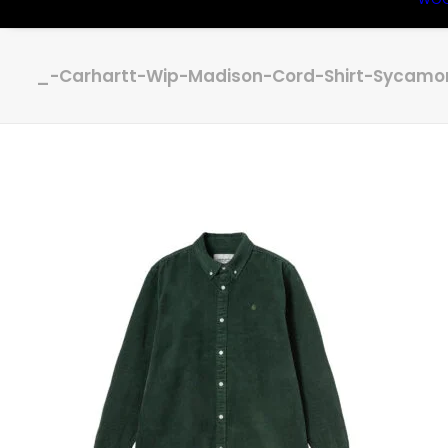
_-Carhartt-Wip-Madison-Cord-Shirt-Sycamo