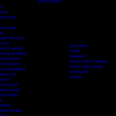
PRÊT À PORTER
RY
BOUR
HARTT WIP
E
PEAU NOIR
IN
MENT PROJECT
D ON
TEE-SHIRTS
ONT ST MICHEL
POLOS
 IN THE MORNING
CHEMISES
O KNITWEAR
SWEATSHIRTS & MAILLES
SE PROJECTS
VESTES & BLOUSONS
C PEACEMAKER
PANTALONS
NARY FITS
SHORTS
ABOOT
ER GOODS
 WING SHOES
VICE WORKS
ON
EIGNED
VERSAL WORKS
DEN